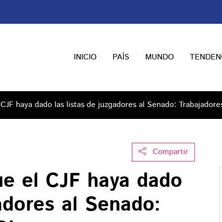
INICIO
PAÍS
MUNDO
TENDEN
JF haya dado las listas de juzgadores al Senado: Trabajadores
Compartir
e el CJF haya dado
gadores al Senado: