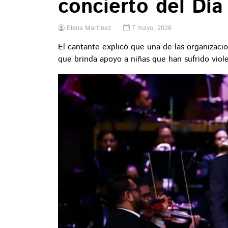
concierto del Día
Elena Martínez
7 mayo, 2026
El cantante explicó que una de las organizacio
que brinda apoyo a niñas que han sufrido viol