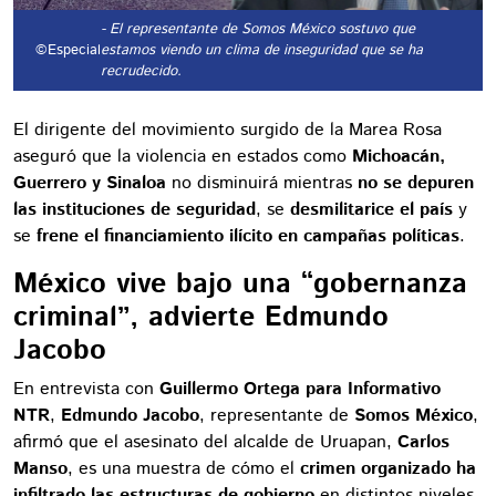
- El representante de Somos México sostuvo que
©Especial
estamos viendo un clima de inseguridad que se ha
recrudecido.
El dirigente del movimiento surgido de la Marea Rosa
aseguró que la violencia en estados como
Michoacán,
Guerrero y Sinaloa
no disminuirá mientras
no se depuren
las instituciones de seguridad
, se
desmilitarice el país
y
se
frene el financiamiento ilícito en campañas políticas
.
México vive bajo una “gobernanza
criminal”, advierte Edmundo
Jacobo
En entrevista con
Guillermo Ortega para Informativo
NTR
,
Edmundo Jacobo
, representante de
Somos México
,
afirmó que el asesinato del alcalde de Uruapan,
Carlos
Manso
, es una muestra de cómo el
crimen organizado ha
infiltrado las estructuras de gobierno
en distintos niveles.