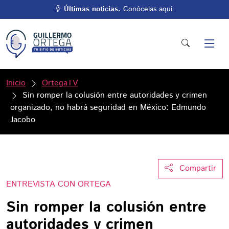
Últimas noticias.
Conócelas aquí.
Inicio
OrtegaTV
Sin romper la colusión entre autoridades y crimen
organizado, no habrá seguridad en México: Edmundo
Jacobo
Compartir
ENTREVISTA CON ORTEGA
Sin romper la colusión entre
autoridades y crimen