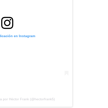
licación en Instagram
a por Héctor Frank (@hectorfrank5)