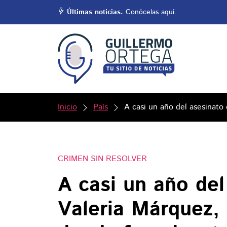
Últimas noticias.
Conócelas aquí.
Inicio
País
A casi un año del asesinato 
CRIMEN SIN RESOLVER
A casi un año del
Valeria Márquez, 