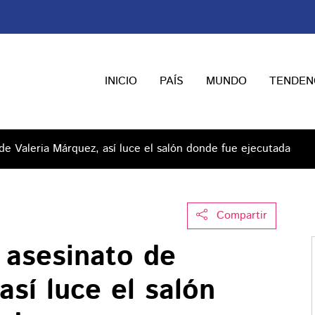
INICIO
PAÍS
MUNDO
TENDEN
de Valeria Márquez, así luce el salón donde fue ejecutada
Compartir
 asesinato de
así luce el salón