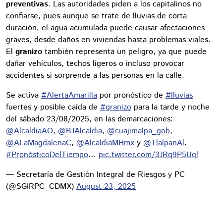
preventivas
. Las autoridades piden a los capitalinos no
confiarse, pues aunque se trate de lluvias de corta
duración, el agua acumulada puede causar afectaciones
graves, desde daños en viviendas hasta problemas viales.
El
granizo
también representa un peligro, ya que puede
dañar vehículos, techos ligeros o incluso provocar
accidentes si sorprende a las personas en la calle.
Se activa
#AlertaAmarilla
por pronóstico de
#lluvias
fuertes y posible caída de
#granizo
para la tarde y noche
del sábado 23/08/2025, en las demarcaciones:
@AlcaldiaAO
,
@BJAlcaldia
,
@cuajimalpa_gob
,
@ALaMagdalenaC
,
@AlcaldiaMHmx
y
@TlalpanAl
.
#PronósticoDelTiempo
…
pic.twitter.com/3JRq9P5Uql
— Secretaría de Gestión Integral de Riesgos y PC
(@SGIRPC_CDMX)
August 23, 2025