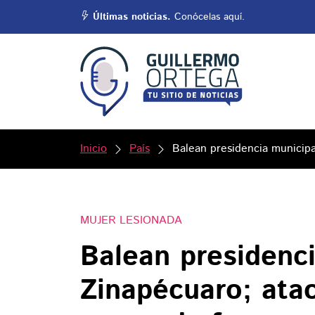
Últimas noticias.
Conócelas aquí.
Inicio
País
Balean presidencia municip
MUJER LESIONADA
Balean presidenc
Zinapécuaro; ata