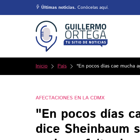
Últimas noticias.
Conócelas aquí.
Inicio
País
"En pocos días cae mucha ag
AFECTACIONES EN LA CDMX
"En pocos días c
dice Sheinbaum s