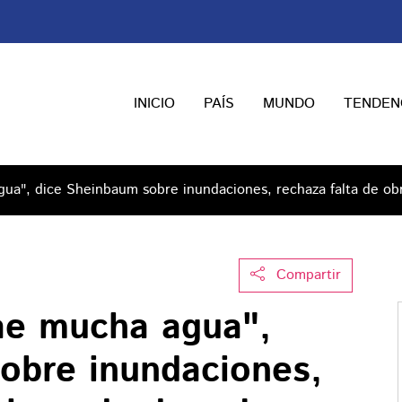
INICIO
PAÍS
MUNDO
TENDEN
ua", dice Sheinbaum sobre inundaciones, rechaza falta de ob
Compartir
ae mucha agua",
obre inundaciones,