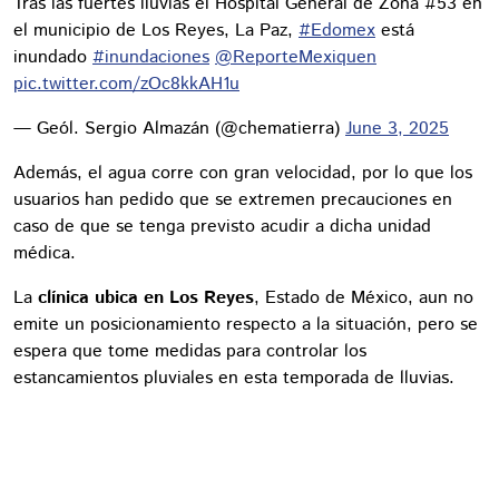
Tras las fuertes lluvias el Hospital General de Zona #53 en
el municipio de Los Reyes, La Paz,
#Edomex
está
inundado
#inundaciones
@ReporteMexiquen
pic.twitter.com/zOc8kkAH1u
— Geól. Sergio Almazán (@chematierra)
June 3, 2025
Además, el agua corre con gran velocidad, por lo que los
usuarios han pedido que se extremen precauciones en
caso de que se tenga previsto acudir a dicha unidad
médica.
La
clínica ubica en Los Reyes
, Estado de México, aun no
emite un posicionamiento respecto a la situación, pero se
espera que tome medidas para controlar los
estancamientos pluviales en esta temporada de lluvias.