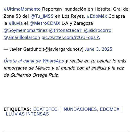
#UltimoMomento
Reportan inundación en Hospital Gral de
Zona 53 del
@Tu_IMSS
en Los Reyes,
#EdoMéx
Colapsa
la
#lluvia
el
@MetroCDMX
L-A y Zaragoza
@Soymemomartinez
@tritonazteca11
@isidrocorro
@amarilloalarcon
pic.twitter.com/rzGUFqqsIA
— Javier Garduño (@javiergardunotv)
June 3, 2025
Únete al canal de WhatsApp
y recibe en tu celular lo más
importante de México y el mundo con el análisis y la voz
de Guillermo Ortega Ruiz.
ETIQUETAS:
ECATEPEC
INUNDACIONES, EDOMEX
LLUVIAS INTENSAS