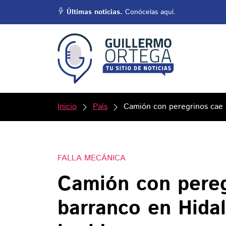
Últimas noticias.
Conócelas aquí.
Inicio
País
Camión con peregrinos cae a
FALLA MECÁNICA
Camión con pereg
barranco en Hidal