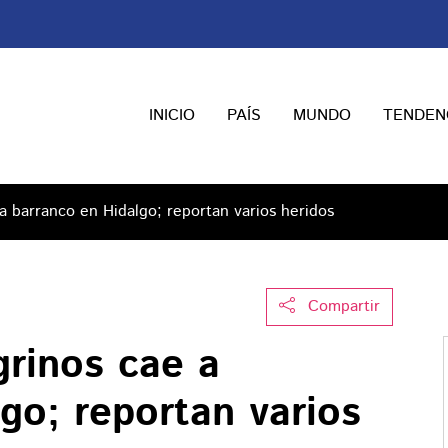
INICIO
PAÍS
MUNDO
TENDEN
 barranco en Hidalgo; reportan varios heridos
Compartir
rinos cae a
go; reportan varios