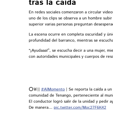
tras la caída
En redes sociales comenzaron a circular vide
uno de los clips se observa a un hombre subir
superior varias personas preguntan desesperad
La escena ocurre en completa oscuridad y únic
profundidad del barranco, mientras se escuchan
“¡Ayudaaa!”, se escucha decir a una mujer, m
con autoridades municipales y cuerpos de res
⭕️🚨||
#AlMomento
| Se reporta la caída a u
comunidad de Tenango, perteneciente al mun
El conductor logró salir de la unidad y pedir 
De manera…
pic.twitter.com/Moc27F6K42