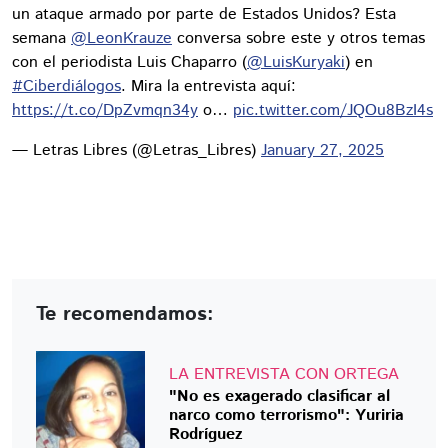
un ataque armado por parte de Estados Unidos? Esta
semana
@LeonKrauze
conversa sobre este y otros temas
con el periodista Luis Chaparro (
@LuisKuryaki
) en
#Ciberdiálogos
. Mira la entrevista aquí:
https://t.co/DpZvmqn34y
o…
pic.twitter.com/JQOu8BzI4s
— Letras Libres (@Letras_Libres)
January 27, 2025
Te recomendamos:
LA ENTREVISTA CON ORTEGA
"No es exagerado clasificar al
narco como terrorismo": Yuriria
Rodríguez