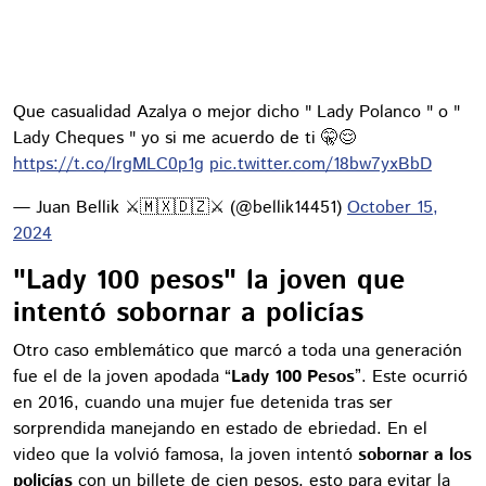
Que casualidad Azalya o mejor dicho " Lady Polanco " o "
Lady Cheques " yo si me acuerdo de ti 🤫😌
https://t.co/lrgMLC0p1g
pic.twitter.com/18bw7yxBbD
— Juan Bellik ⚔️🇲🇽🇩🇿⚔️ (@bellik14451)
October 15,
2024
"Lady 100 pesos" la joven que
intentó sobornar a policías
Otro caso emblemático que marcó a toda una generación
fue el de la joven apodada “
Lady 100 Pesos
”. Este ocurrió
en 2016, cuando una mujer fue detenida tras ser
sorprendida manejando en estado de ebriedad. En el
video que la volvió famosa, la joven intentó
sobornar a los
policías
con un billete de cien pesos, esto para evitar la