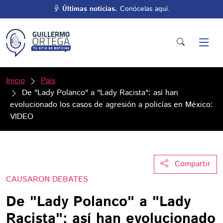
Últimas noticias.
Conócelas aquí.
Inicio
País
De "Lady Polanco" a "Lady Racista": así han
evolucionado los casos de agresión a policías en México:
VIDEO
Compartir
CAUSARON DEBATES
De "Lady Polanco" a "Lady
Racista": así han evolucionado