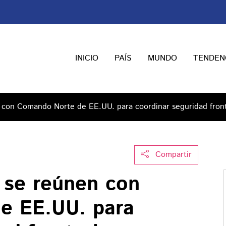
INICIO
PAÍS
MUNDO
TENDEN
 con Comando Norte de EE.UU. para coordinar seguridad front
Compartir
 se reúnen con
e EE.UU. para