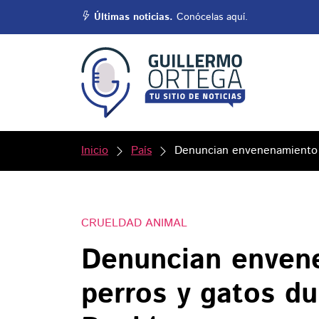
Últimas noticias.
Conócelas aquí.
Inicio
País
Denuncian envenenamiento 
CRUELDAD ANIMAL
Denuncian enven
perros y gatos d