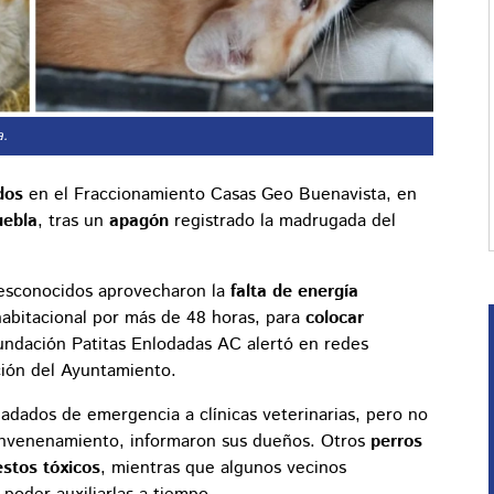
a.
dos
en el Fraccionamiento Casas Geo Buenavista, en
uebla
, tras un
apagón
registrado la madrugada del
desconocidos aprovecharon la
falta de energía
abitacional por más de 48 horas, para
colocar
undación Patitas Enlodadas AC alertó en redes
nción del Ayuntamiento.
ladados de emergencia a clínicas veterinarias, pero no
 envenenamiento, informaron sus dueños. Otros
perros
estos tóxicos
, mientras que algunos vecinos