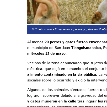
©Cuartoscuro.
- Envenenan a perros y gatos en Puebl
Al menos
20 perros y gatos fueron envenena
el municipio de San Juan
Tianguismanalco, P
miércoles 21 de mayo.
Vecinos de la zona denunciaron que sujetos 
eléctrica,
que dejó en penumbra el conjunto h
alimento contaminado en la vía pública.
La F
sociales sobre lo ocurrido y exigió la interve
Algunos de los animales afectados fueron tras
lograron sobrevivir debido a la gravedad del
y gatos murieron en la calle tras ingerir los r