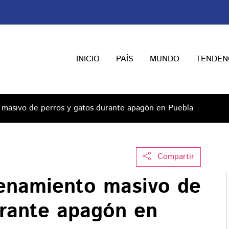
INICIO
PAÍS
MUNDO
TENDEN
masivo de perros y gatos durante apagón en Puebla
Compartir
enamiento masivo de
urante apagón en