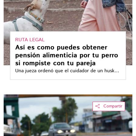
RUTA LEGAL
Así es como puedes obtener
pensión alimenticia por tu perro
si rompiste con tu pareja
Una jueza ordenó que el cuidador de un husky
pagara 700 pesos mensuales y parte de sus
servicios veterinarios. La resolución no
convierte la pensión para animales en un
derecho automático, pero muestra qué puede
Compartir
acreditarse ante un tribunal