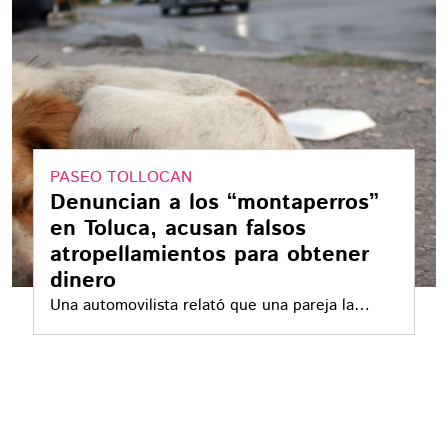
PASEO TOLLOCAN
Denuncian a los “montaperros”
en Toluca, acusan falsos
atropellamientos para obtener
dinero
Una automovilista relató que una pareja la
acusó de atropellar a un perro y le impidió
continuar su camino hasta que entregó 500
pesos