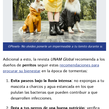
©Pexels
- No olvides ponerle un impermeable a tu lomito durante sus pas
Adicional a esto, la revista
UNAM Global
recomienda a los
dueños de
perritos
seguir estas
recomendaciones para
procurar su bienestar
en la época de tormentas:
Evita paseos bajo la lluvia intensa
: no expongas a tu
mascota a charcos y agua estancada en los que
pululan las bacterias que pueden contribuir a que
desarrollen infecciones.
Dota a tus perros de una buena nutrición
: verifica