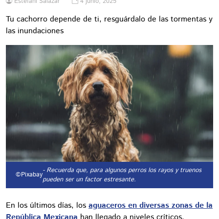
Estefani Salazar
4 junio, 2025
Tu cachorro depende de ti, resguárdalo de las tormentas y
las inundaciones
- Recuerda que, para algunos perros los rayos y truenos
©Pixabay
pueden ser un factor estresante.
En los últimos días, los
aguaceros en diversas zonas de la
República Mexicana
han llegado a niveles críticos,