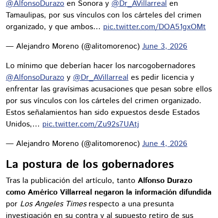
@AlfonsoDurazo
en Sonora y
@Dr_AVillarreal
en
Tamaulipas, por sus vínculos con los cárteles del crimen
organizado, y que ambos…
pic.twitter.com/DOA51gxOMt
— Alejandro Moreno (@alitomorenoc)
June 3, 2026
Lo mínimo que deberían hacer los narcogobernadores
@AlfonsoDurazo
y
@Dr_AVillarreal
es pedir licencia y
enfrentar las gravísimas acusaciones que pesan sobre ellos
por sus vínculos con los cárteles del crimen organizado.
Estos señalamientos han sido expuestos desde Estados
Unidos,…
pic.twitter.com/Zu92s7UAtj
— Alejandro Moreno (@alitomorenoc)
June 4, 2026
La postura de los gobernadores
Tras la publicación del artículo, tanto
Alfonso Durazo
como Américo Villarreal negaron la información difundida
por
Los Angeles Times
respecto a una presunta
investigación en su contra y al supuesto retiro de sus