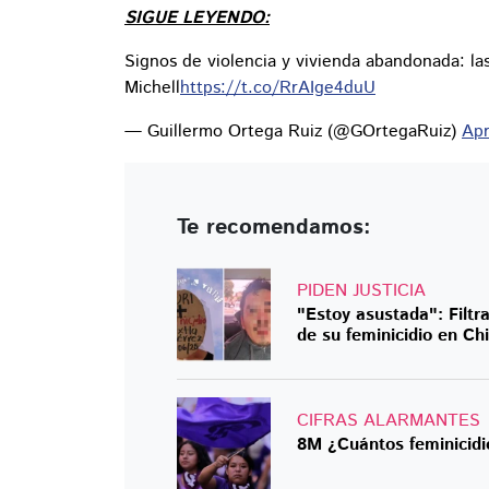
SIGUE LEYENDO:
Signos de violencia y vivienda abandonada: las
Michell
https://t.co/RrAIge4duU
— Guillermo Ortega Ruiz (@GOrtegaRuiz)
Apr
Te recomendamos:
PIDEN JUSTICIA
"Estoy asustada": Filtra
de su feminicidio en Ch
CIFRAS ALARMANTES
8M ¿Cuántos feminicidi