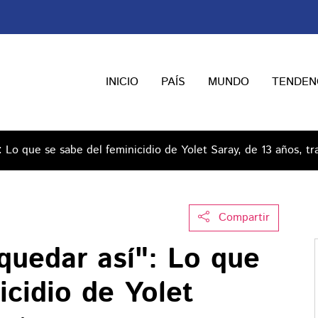
INICIO
PAÍS
MUNDO
TENDEN
: Lo que se sabe del feminicidio de Yolet Saray, de 13 años, tr
Compartir
quedar así": Lo que
icidio de Yolet