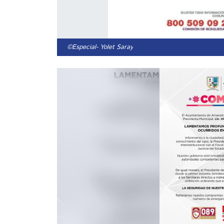
©Especial
- Yolet Saray