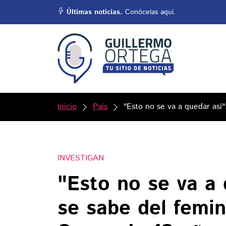
Últimas noticias.
Conócelas aquí.
Inicio
País
"Esto no se va a quedar así"
INVESTIGAN
"Esto no se va a 
se sabe del femin