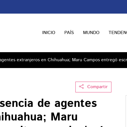
INICIO
PAÍS
MUNDO
TENDEN
agentes extranjeros en Chihuahua; Maru Campos entregó escri
Compartir
sencia de agentes
hihuahua; Maru