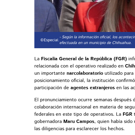
- Según la información oficial, los aconte
©Especial.
efectuada en un municipio de Chihuahua.
La
Fiscalía General de la República (FGR)
inf
relacionada con el operativo realizado en
Chi
un importante
narcolaboratorio
utilizado para
posicionamiento oficial, la institución confirm
participación de
agentes extranjeros
en las ac
El pronunciamiento ocurre semanas después d
colaboración internacional en materia de segur
federales en este tipo de operativos. La
FGR
t
gobernadora
Maru Campos
, quien había sido
las diligencias para esclarecer los hechos.