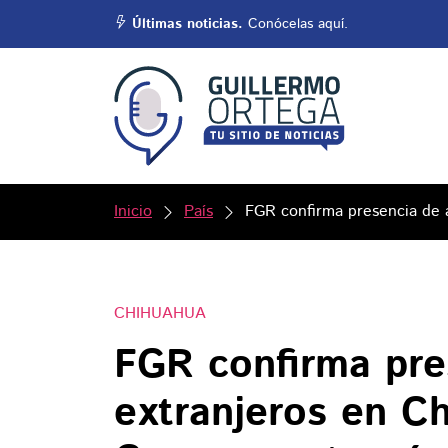
Últimas noticias.
Conócelas aquí.
Inicio
País
FGR confirma presencia de 
CHIHUAHUA
FGR confirma pre
extranjeros en C