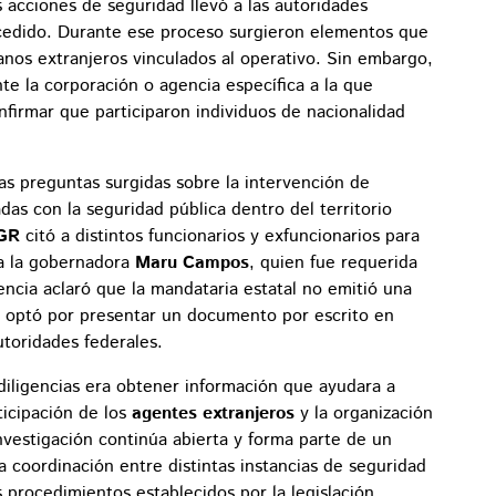
 acciones de seguridad llevó a las autoridades
sucedido. Durante ese proceso surgieron elementos que
anos extranjeros vinculados al operativo. Sin embargo,
nte la corporación o agencia específica a la que
nfirmar que participaron individuos de nacionalidad
las preguntas surgidas sobre la intervención de
as con la seguridad pública dentro del territorio
GR
citó a distintos funcionarios y exfuncionarios para
ba la gobernadora
Maru Campos
, quien fue requerida
encia aclaró que la mandataria estatal no emitió una
 y optó por presentar un documento por escrito en
utoridades federales.
 diligencias era obtener información que ayudara a
ticipación de los
agentes extranjeros
y la organización
nvestigación continúa abierta y forma parte de un
 coordinación entre distintas instancias de seguridad
 procedimientos establecidos por la legislación