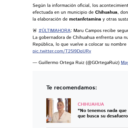
Según la información oficial, los acontecimie
efectuada en un municipio de
Chihuahua
, do
la elaboración de
metanfetamina
y otras susta
🚨
#ÚLTIMAHORA
: Maru Campos recibe segun
La gobernadora de Chihuahua enfrenta una nuev
República, lo que vuelve a colocar su nombre e
pic.twitter.com/T25I9DqURv
— Guillermo Ortega Ruiz (@GOrtegaRuiz)
May
Te recomendamos:
CHIHUAHUA
"No tenemos nada que
que busca su desafuero