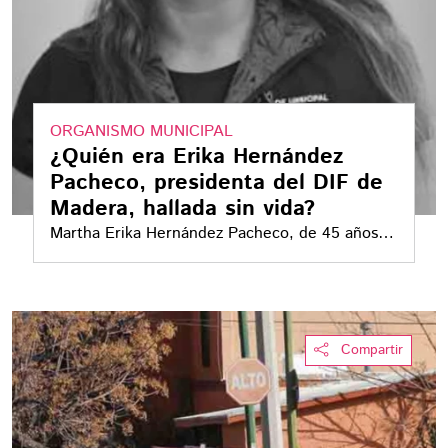
ORGANISMO MUNICIPAL
¿Quién era Erika Hernández
Pacheco, presidenta del DIF de
Madera, hallada sin vida?
Martha Erika Hernández Pacheco, de 45 años,
presidía el Consejo del DIF de Madera y era
esposa del alcalde Arnoldo Jáquez Pérez. Su
actividad pública estuvo concentrada en la
asistencia social y la atención de familias
Compartir
vulnerables