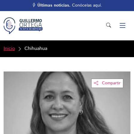
Últimas noticias.
Conócelas aquí.
Inicio
Chihuahua
Compartir