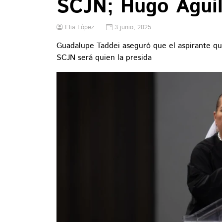
SCJN; Hugo Aguila
Elia López
3 junio, 2025
Guadalupe Taddei aseguró que el aspirante que
SCJN será quien la presida