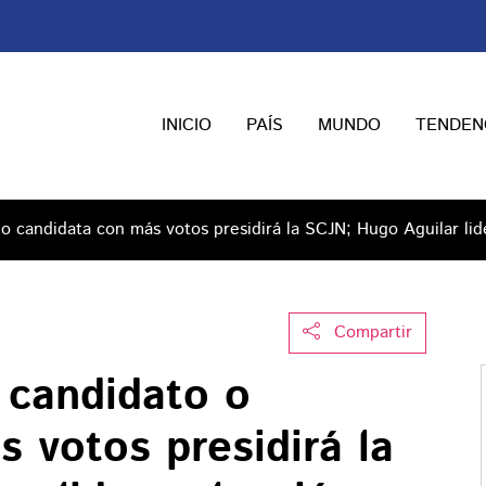
INICIO
PAÍS
MUNDO
TENDEN
 o candidata con más votos presidirá la SCJN; Hugo Aguilar lid
Compartir
 candidato o
 votos presidirá la