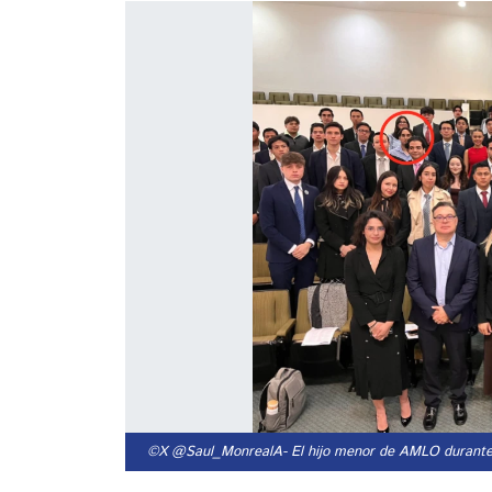
©X @Saul_MonrealA
- El hijo menor de AMLO durante 