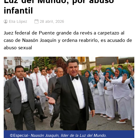
Luz del Mundo, por abuso
infantil
Elia López
28 abril, 2026
Juez federal de Puente grande da revés a carpetazo al
caso de Naasón Joaquín y ordena reabrirlo, es acusado de
abuso sexual
©Especial
- Naasón Joaquín, líder de la Luz del Mundo.