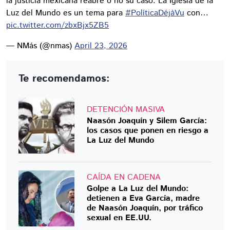
la justicia mexicana reabre o no su caso. La Iglesia de la
Luz del Mundo es un tema para
#PolíticaDéjàVu
con…
pic.twitter.com/zbxBjx5ZB5
— NMás (@nmas)
April 23, 2026
Te recomendamos:
DETENCIÓN MASIVA
Naasón Joaquín y Silem García:
los casos que ponen en riesgo a
La Luz del Mundo
CAÍDA EN CADENA
Golpe a La Luz del Mundo:
detienen a Eva García, madre
de Naasón Joaquín, por tráfico
sexual en EE.UU.