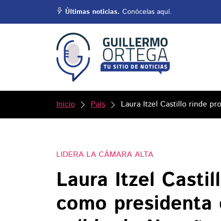
Últimas noticias.
Conócelas aquí.
Inicio
País
Laura Itzel Castillo rinde p
LIDERA LA CÁMARA ALTA
Laura Itzel Castil
como presidenta 