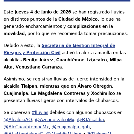
Est
e jueves 4 de junio de 2026
se han registrado lluvias
en distintos puntos de la
Ciudad de México,
lo que ha
generado encharcamientos y
complicaciones en la
movilidad,
por lo que se recomienda tomar precauciones.
Debido a esto, la
Secretaría de Gestión Integral de
Riesgos y Protección Civil
activó la alerta amarilla en las
alcaldías
Benito Juárez, Cuauhtémoc, Iztacalco, Milpa
Alta, Venustiano Carranza.
Asimismo, se registran lluvias de fuerte intensidad en la
alcaldía
Tlalpan, mientras que en Álvaro Obregón,
Cuajimalpa, La Magdalena Contreras y Xochimilco
se
presentan lluvias ligeras con intervalos de chubascos.
Se observan
#lluvias
débiles con algunos chubascos en
@AlcaldiaAO
,
@AzcapotzalcoMx
,
@BJAlcaldia
,
@AlcCuauhtemocMx
,
@cuajimalpa_gob
,