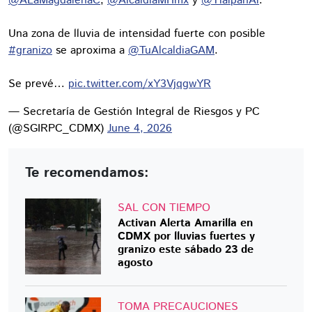
@ALaMagdalenaC
,
@AlcaldiaMHmx
y
@TlalpanAl
.
Una zona de lluvia de intensidad fuerte con posible
#granizo
se aproxima a
@TuAlcaldiaGAM
.
Se prevé…
pic.twitter.com/xY3VjqgwYR
— Secretaría de Gestión Integral de Riesgos y PC
(@SGIRPC_CDMX)
June 4, 2026
Te recomendamos:
SAL CON TIEMPO
Activan Alerta Amarilla en
CDMX por lluvias fuertes y
granizo este sábado 23 de
agosto
TOMA PRECAUCIONES