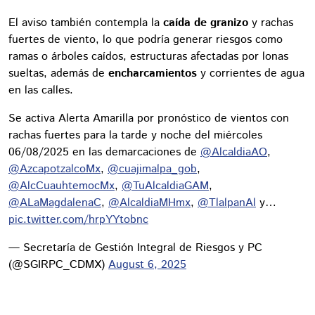
El aviso también contempla la
caída de granizo
y rachas
fuertes de viento, lo que podría generar riesgos como
ramas o árboles caídos, estructuras afectadas por lonas
sueltas, además de
encharcamientos
y corrientes de agua
en las calles.
Se activa Alerta Amarilla por pronóstico de vientos con
rachas fuertes para la tarde y noche del miércoles
06/08/2025 en las demarcaciones de
@AlcaldiaAO
,
@AzcapotzalcoMx
,
@cuajimalpa_gob
,
@AlcCuauhtemocMx
,
@TuAlcaldiaGAM
,
@ALaMagdalenaC
,
@AlcaldiaMHmx
,
@TlalpanAl
y…
pic.twitter.com/hrpYYtobnc
— Secretaría de Gestión Integral de Riesgos y PC
(@SGIRPC_CDMX)
August 6, 2025