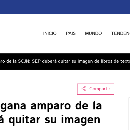
INICIO
PAÍS
MUNDO
TENDEN
o de la SCJN; SEP deberá quitar su imagen de libros de text
Compartir
gana amparo de la
 quitar su imagen