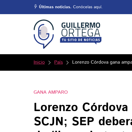
Últimas noticias.
Conócelas aquí.
Inicio
País
Lorenzo Córdova gana ampar
GANA AMPARO
Lorenzo Córdova 
SCJN; SEP deberá