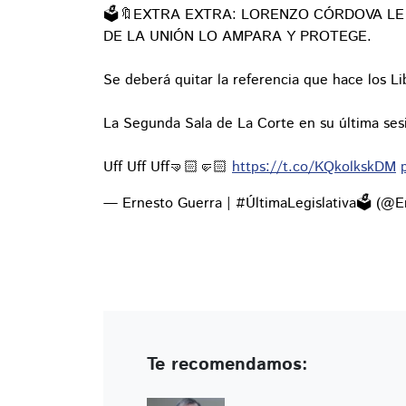
🗳️🔖EXTRA EXTRA: LORENZO CÓRDOVA LE 
DE LA UNIÓN LO AMPARA Y PROTEGE.
Se deberá quitar la referencia que hace los Li
La Segunda Sala de La Corte en su última ses
Uff Uff Uff🤜🏻🤛🏻
https://t.co/KQkolkskDM
— Ernesto Guerra | #ÚltimaLegislativa🗳️ (@
Te recomendamos: