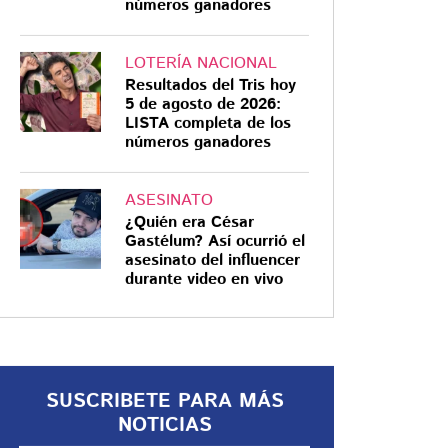
números ganadores
LOTERÍA NACIONAL
Resultados del Tris hoy
5 de agosto de 2026:
¡PREPÁRATE!
LISTA completa de los
números ganadores
Lluvias regresan este
miércoles a CDMX y
Edomex, checa la
ASESINATO
¿Quién era César
hora crítica
Gastélum? Así ocurrió el
Tras el diluvio del martes, que
asesinato del influencer
durante video en vivo
dejó más de 50 encharcamientos y
caída de árboles en la CDMX y el
Edomex, las autoridades llaman a
tomar precauciones este 3 de
septiembre
SUSCRIBETE PARA MÁS
NOTICIAS