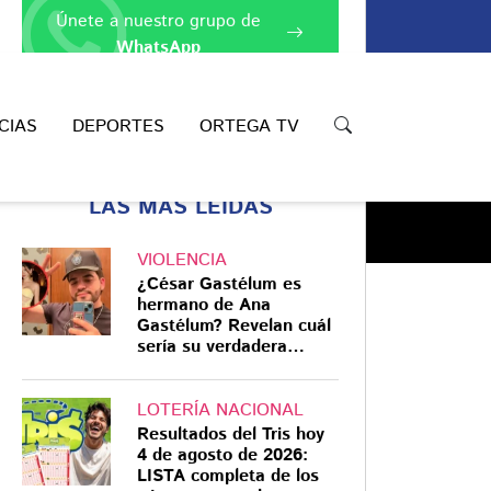
Únete a nuestro grupo de
WhatsApp
CIAS
DEPORTES
ORTEGA TV
LAS MÁS LEÍDAS
VIOLENCIA
¿César Gastélum es
hermano de Ana
Gastélum? Revelan cuál
sería su verdadera
Compartir
relación
LOTERÍA NACIONAL
Resultados del Tris hoy
4 de agosto de 2026:
LISTA completa de los