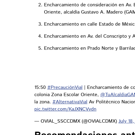
Encharcamiento de consideración en Av. E
Oriente, alcaldía Gustavo A. Madero (GAM
Encharcamiento en calle Estado de México
Encharcamiento en Av. del Conscripto y Ani
Encharcamiento en Prado Norte y Barrilac
15:50
#PrecauciónVial
| Encharcamiento de con
colonia Zona Escolar Oriente,
@TuAlcaldiaG
la zona.
#AlternativaVial
Av Politécnico Nacio
pic.twitter.com/KaJXNCVvdn
— OVIAL_SSCCDMX (@OVIALCDMX)
July 18