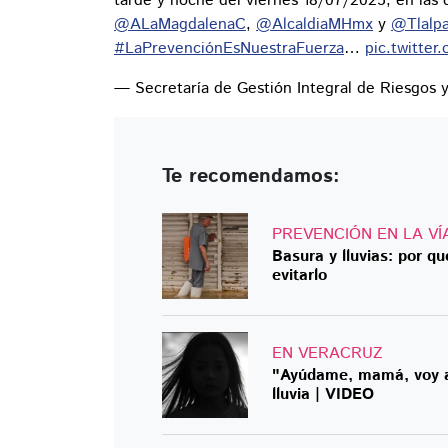
tarde y noche del viernes 18/07/2025, en las
@ALaMagdalenaC
,
@AlcaldiaMHmx
y
@Tlalp
#LaPrevenciónEsNuestraFuerza
…
pic.twitte
— Secretaría de Gestión Integral de Riesg
Te recomendamos:
PREVENCIÓN EN LA VÍ
Basura y lluvias: por q
evitarlo
EN VERACRUZ
"Ayúdame, mamá, voy a 
lluvia | VIDEO