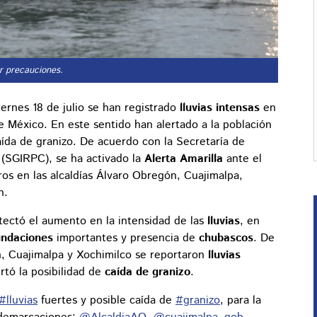
r precauciones.
ernes 18 de julio se han registrado
lluvias intensas
en
e México. En este sentido han alertado a la población
aída de granizo. De acuerdo con la Secretaría de
l (SGIRPC), se ha activado la
Alerta Amarilla
ante el
os en las alcaldías Álvaro Obregón, Cuajimalpa,
n.
tectó el aumento en la intensidad de las
lluvias
, en
undaciones
importantes y presencia de
chubascos
. De
n, Cuajimalpa y Xochimilco se reportaron
lluvias
rtó la posibilidad de
caída de granizo
.
#lluvias
fuertes y posible caída de
#granizo
, para la