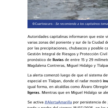
©Cuartoscuro.
- Se recomienda a los capitalinos toma
Autoridades capitalinas informaron que este vi
varias zonas del poniente y sur de la Ciudad d
por las precipitaciones, chubascos y posible c
Gestión Integral de Riesgos y Protección Civi
pronóstico de
lluvias
de entre 15 y 29 milímetr
Magdalena Contreras, Miguel Hidalgo y Tlalpa
La alerta comenzó luego de que el sistema de
especial en Tlalpan, donde el radar mostró
in
igual forma, en alcaldías como Álvaro Obregó
ligeras
. Mientras que en Miguel Hidalgo se ale
Se activa
#AlertaAmarilla
por persistencia de