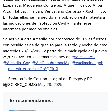
Iztapalapa, Magdalena Contreras, Miguel Hidalgo, Milpa
Alta, Tláhuac, Tlalpan, Venustiano Carranza y Xochimilco.
En todas ellas, se ha pedido a la población estar atenta a
las indicaciones de Protección Civil y mantenerse
informada por medios oficiales.
Se activa Alerta Amarilla por pronóstico de lluvias fuertes
con posible caída de granizo para la tarde y noche de este
miércoles 28/05/2025 y parte de la madrugada del jueves
29/05/2025, en las demarcaciones de
@AlcaldiaAO
,
@Alcaldia_Coy
,
@AlcCuauhtemocMx
,
@cuajimalpa_gob
,
…
pic.twitter.com/mGz8QF1rKl
— Secretaría de Gestión Integral de Riesgos y PC
(@SGIRPC_CDMX)
May 28, 2025
Te recomendamos: