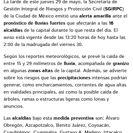
La tarde de este jueves 29 de mayo, la Secretaría de
Gestión Integral de Riesgos y Protección Civil (
SGIRPC
)
de la Ciudad de México emitió una
alerta amarilla
ante el
pronóstico de lluvias fuertes
que afectarán a las
16
alcaldías
de la capital durante lo que resta del día. El
aviso está vigente desde las 13:20 horas de hoy hasta las
2:00 de la madrugada del viernes 30.
Según los reportes meteorológicos, se prevé la caída de
entre 15 y 29 milímetros de
lluvia
, acompañada de
granizo
en algunas
zonas altas
de la capital. Además, se advierte
sobre los riesgos que las
precipitaciones
intensas podrían
generar, como encharcamientos, corrientes de agua altas
en vialidades principales, así como la posible caída de
árboles, ramas o estructuras ligeras como lonas y
anuncios.
Las
alcaldías
bajo esta
medida preventiva
son: Álvaro
Obregón, Azcapotzalco, Benito Juárez, Coyoacán,
Cuauhtémoc, Cuajimalpa, Gustavo A. Madero, Iztacalco,