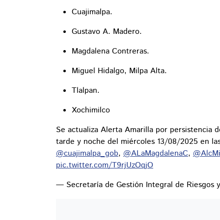
Cuajimalpa.
Gustavo A. Madero.
Magdalena Contreras.
Miguel Hidalgo, Milpa Alta.
Tlalpan.
Xochimilco
Se actualiza Alerta Amarilla por persistencia d
tarde y noche del miércoles 13/08/2025 en l
@cuajimalpa_gob
,
@ALaMagdalenaC
,
@AlcMi
pic.twitter.com/T9rjUzOqjO
— Secretaría de Gestión Integral de Riesg