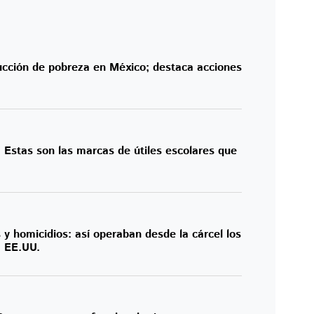
cción de pobreza en México; destaca acciones
! Estas son las marcas de útiles escolares que
 y homicidios: así operaban desde la cárcel los
a EE.UU.