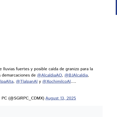
e lluvias fuertes y posible caída de granizo para la
as demarcaciones de
@AlcaldiaAO
,
@BJAlcaldia
,
lpaAlta
,
@TlalpanAl
y
@XochimilcoAl
.…
os y PC (@SGIRPC_CDMX)
August 13, 2025