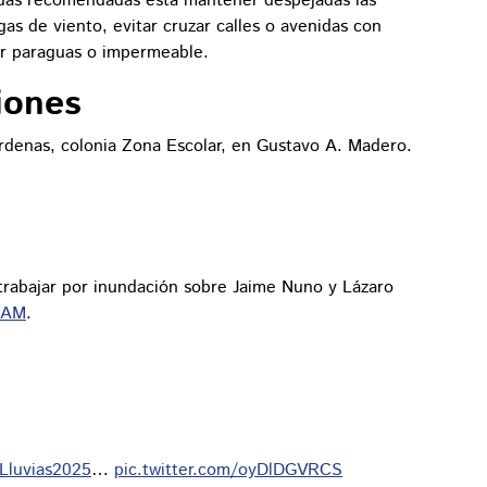
idas recomendadas está mantener despejadas las
gas de viento, evitar cruzar calles o avenidas con
zar paraguas o impermeable.
iones
rdenas, colonia Zona Escolar, en Gustavo A. Madero.
trabajar por inundación sobre Jaime Nuno y Lázaro
GAM
.
Lluvias2025
…
pic.twitter.com/oyDlDGVRCS