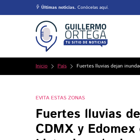
Últimas noticias.
Conócelas aquí.
Inicio
País
Fuertes lluvias dejan inund
EVITA ESTAS ZONAS
Fuertes lluvias d
CDMX y Edomex e