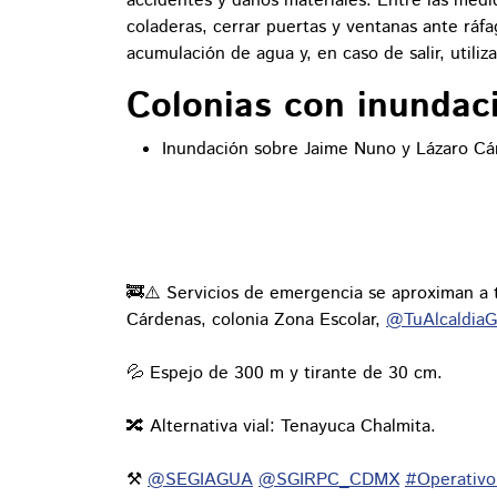
accidentes y daños materiales. Entre las med
coladeras, cerrar puertas y ventanas ante ráfa
acumulación de agua y, en caso de salir, utili
Colonias con inundac
Inundación sobre Jaime Nuno y Lázaro Cá
🚒⚠️ Servicios de emergencia se aproximan a 
Cárdenas, colonia Zona Escolar,
@TuAlcaldia
💦 Espejo de 300 m y tirante de 30 cm.
🔀 Alternativa vial: Tenayuca Chalmita.
⚒️
@SEGIAGUA
@SGIRPC_CDMX
#Operativo