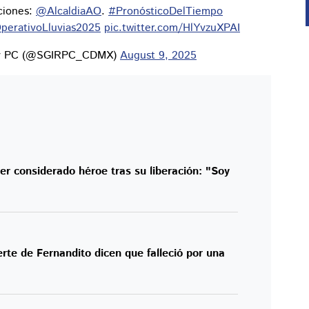
ciones:
@AlcaldiaAO
.
#PronósticoDelTiempo
perativoLluvias2025
pic.twitter.com/HlYvzuXPAI
os y PC (@SGIRPC_CDMX)
August 9, 2025
ser considerado héroe tras su liberación: "Soy
te de Fernandito dicen que falleció por una