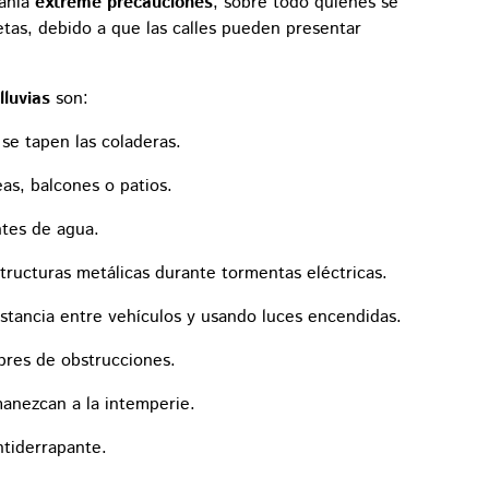
danía
extreme precauciones
, sobre todo quienes se
etas, debido a que las calles pueden presentar
lluvias
son:
 se tapen las coladeras.
as, balcones o patios.
ntes de agua.
tructuras metálicas durante tormentas eléctricas.
tancia entre vehículos y usando luces encendidas.
ibres de obstrucciones.
manezcan a la intemperie.
tiderrapante.