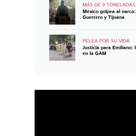
MÁS DE 9 TONELADAS
México golpea al narco
Guerrero y Tijuana
PELEA POR SU VIDA
Justicia para Emiliano:
en la GAM