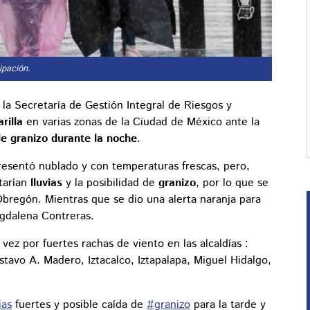
ipación.
la Secretaría de Gestión Integral de Riesgos y
rilla
en varias zonas de la Ciudad de México ante la
 de granizo durante la noche
.
presentó nublado y con temperaturas frescas, pero,
tarían
lluvias
y la posibilidad de
granizo
, por lo que se
 Obregón. Mientras que se dio una alerta naranja para
gdalena Contreras.
 vez por fuertes rachas de viento en las alcaldías :
avo A. Madero, Iztacalco, Iztapalapa, Miguel Hidalgo,
ias
fuertes y posible caída de
#granizo
para la tarde y