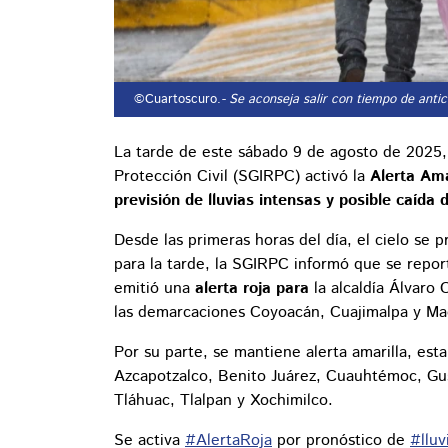
©Cuartoscuro.
- Se aconseja salir con tiempo de antic
La tarde de este sábado 9 de agosto de 2025, 
Protección Civil (SGIRPC) activó la
Alerta Ama
previsión de lluvias intensas y posible caída
Desde las primeras horas del día, el cielo se 
para la tarde, la SGIRPC informó que se repor
emitió una
alerta roja para
la alcaldía Álvaro
las demarcaciones Coyoacán, Cuajimalpa y Ma
Por su parte, se mantiene alerta amarilla, esta
Azcapotzalco, Benito Juárez, Cuauhtémoc, Gust
Tláhuac, Tlalpan y Xochimilco.
Se activa
#AlertaRoja
por pronóstico de
#lluv