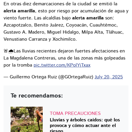
En otras diez demarcaciones de la ciudad se emitió la
alerta amarilla
, esto por riesgo por acumulación de agua y
viento fuerte. Las alcaldías bajo
alerta amarilla
son:
Azcapotzalco, Benito Juárez, Coyoacán, Cuauhtémoc,
Gustavo A. Madero, Miguel Hidalgo, Milpa Alta, Tláhuac,
Venustiano Carranza y Xochimilco.
🚨🌧️Las lluvias recientes dejaron fuertes afectaciones en
La Magdalena Contreras, una de las zonas más golpeadas
por la tromba
pic.twitter.com/KPolYjTxax
— Guillermo Ortega Ruiz (@GOrtegaRuiz)
July 20, 2025
Te recomendamos:
TOMA PRECAUCIONES
Lluvias y árboles caídos: qué los
provoca y cómo actuar ante el
riesgo