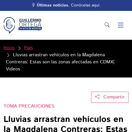
Últimas noticias.
Conócelas aquí.
Inicio
País
Lluvias arrastran vehículos en la Magdalena
Contreras: Estas son las zonas afectadas en CDMX|
Videos
Compartir
TOMA PRECAUCIONES
Lluvias arrastran vehículos en
la Magdalena Contreras: Estas