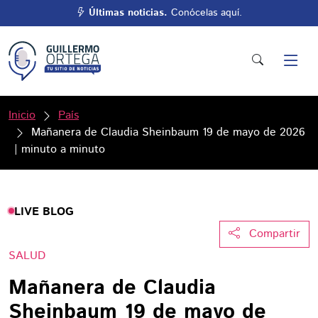
Últimas noticias.
Conócelas aquí.
Inicio
País
Mañanera de Claudia Sheinbaum 19 de mayo de 2026
| minuto a minuto
LIVE BLOG
Compartir
SALUD
Mañanera de Claudia
Sheinbaum 19 de mayo de