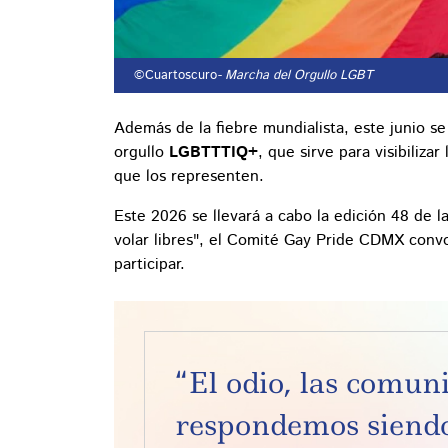
©Cuartoscuro
- Marcha del Orgullo LGBT
Además de la fiebre mundialista, este junio se
orgullo
LGBTTTIQ+
, que sirve para visibiliz
que los representen.
Este 2026 se llevará a cabo la edición 48 de 
volar libres", el Comité Gay Pride CDMX convocó
participar.
“El odio, las comu
respondemos siendo 