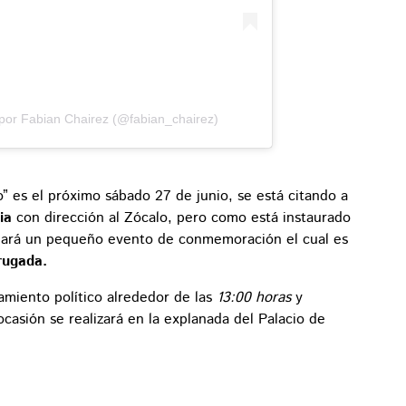
por Fabian Chairez (@fabian_chairez)
” es el próximo sábado 27 de junio, se está citando a
cia
con dirección al Zócalo, pero como está instaurado
e hará un pequeño evento de conmemoración el cual es
rugada.
amiento político alrededor de las
13:00 horas
y
casión se realizará en la explanada del Palacio de