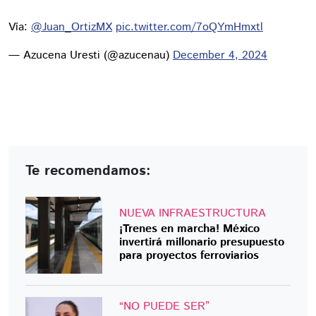
Vía:
@Juan_OrtizMX
pic.twitter.com/7oQYmHmxtl
— Azucena Uresti (@azucenau)
December 4, 2024
Te recomendamos:
NUEVA INFRAESTRUCTURA
¡Trenes en marcha! México
invertirá millonario presupuesto
para proyectos ferroviarios
“NO PUEDE SER”