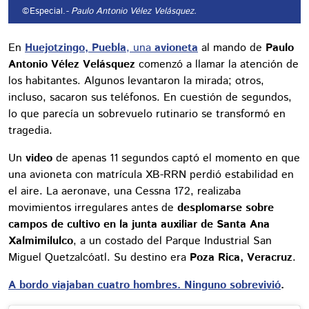
©Especial.
- Paulo Antonio Vélez Velásquez.
En
Huejotzingo, Puebla
, una
avioneta
al mando de
Paulo
Antonio Vélez Velásquez
comenzó a llamar la atención de
los habitantes. Algunos levantaron la mirada; otros,
incluso, sacaron sus teléfonos. En cuestión de segundos,
lo que parecía un sobrevuelo rutinario se transformó en
tragedia.
Un
video
de apenas 11 segundos captó el momento en que
una avioneta con matrícula XB-RRN perdió estabilidad en
el aire. La aeronave, una Cessna 172, realizaba
movimientos irregulares antes de
desplomarse sobre
campos de cultivo en la junta auxiliar de Santa Ana
Xalmimilulco
, a un costado del Parque Industrial San
Miguel Quetzalcóatl. Su destino era
Poza Rica, Veracruz
.
A bordo viajaban cuatro hombres. Ninguno sobrevivió
.