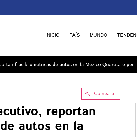
INICIO
PAÍS
MUNDO
TENDEN
portan filas kilométricas de autos en la México-Querétaro por
Compartir
cutivo, reportan
 de autos en la