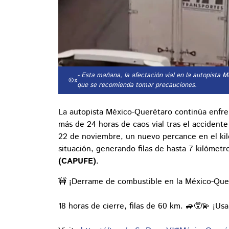
- Esta mañana, la afectación vial en la autopista 
©x
que se recomienda tomar precauciones.
La autopista México-Querétaro continúa enfr
más de 24 horas de caos vial tras el accidente
22 de noviembre, un nuevo percance en el kil
situación, generando filas de hasta 7 kilómet
(CAPUFE)
.
🚧 ¡Derrame de combustible en la México-Que
18 horas de cierre, filas de 60 km. 🚙😵‍💫 ¡Usa