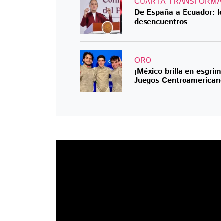
CUARTA TRANSFORMA
De España a Ecuador: lo
desencuentros
ORO
¡México brilla en esgri
Juegos Centroamerican