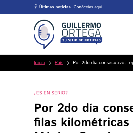
Últimas noticias.
Conócelas aquí.
Inicio
País
Por 2do día consecutivo, re
¿ES EN SERIO?
Por 2do día conse
filas kilométricas