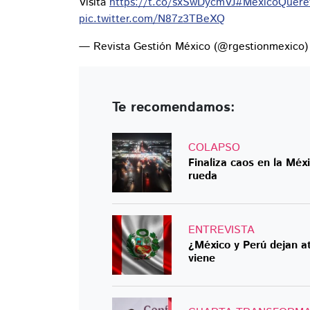
Visita
https://t.co/sxSwDycmVJ
#MéxicoQueré
pic.twitter.com/N87z3TBeXQ
— Revista Gestión México (@rgestionmexico
Te recomendamos:
COLAPSO
Finaliza caos en la Méx
rueda
ENTREVISTA
¿México y Perú dejan at
viene