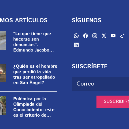
IMOS ARTÍCULOS
SÍGUENOS
“Lo que tiene que
hacerse son
denuncias”:
Edmundo Jacobo
critica los actos
anticipados de
SUSCRÍBETE
¿Quién es el hombre
campaña
que perdió la vida
tras ser atropellado
en San Ángel?
Polémica por la
SUSCRIBIR
Olimpiada del
Conocimiento: este
es el criterio de
desempate