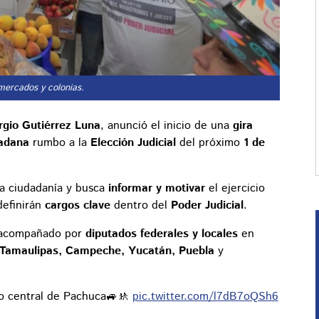
 mercados y colonias.
rgio Gutiérrez Luna
, anunció el inicio de una
gira
dadana
rumbo a la
Elección Judicial
del próximo
1 de
a ciudadanía y busca
informar y motivar
el ejercicio
definirán
cargos clave
dentro del
Poder Judicial
.
á acompañado por
diputados federales y locales
en
 Tamaulipas, Campeche, Yucatán, Puebla
y
ro central de Pachuca🚙🚸
pic.twitter.com/l7dB7oQSh6