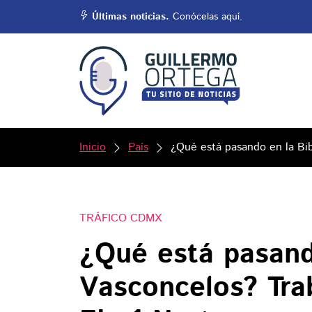
Últimas noticias.
Conócelas aquí.
Inicio
País
¿Qué está pasando en la Bib
TRÁFICO CDMX
¿Qué está pasand
Vasconcelos? Tra