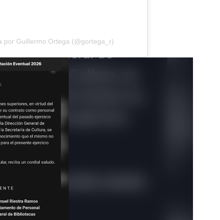
a por Guillermo Ortega (@gortega_r)