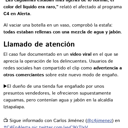
“Las caguamas estaban más ligeras de lo normal, el
color del líquido era raro,”
relató el afectado al programa
C4 en Alerta
.
Al vaciar una botella en un vaso, comprobó la estafa:
todas estaban rellenas con una mezcla de agua y jabón
.
Llamado de atención
El caso fue documentado en un
video viral
en el que se
aprecia la operación de los delincuentes. Usuarios de
redes sociales han compartido el clip como
advertencia a
otros comerciantes
sobre este nuevo modo de engaño.
▶️El dueño de una tienda fue engañado por unos
presuntos vendedores, le ofrecieron supuestamente
caguamas, pero contenían agua y jabón en la alcaldía
Iztapalapa.
📺 Sigue informado con Carlos Jiménez (
@c4jimenez
) en
#C4EnAlerta
pic.twitter.com/wvClKrTIxV