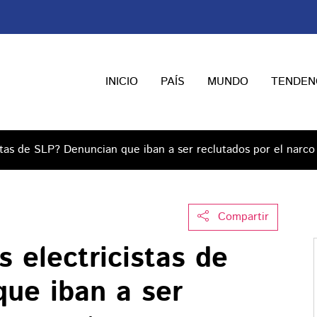
INICIO
PAÍS
MUNDO
TENDEN
stas de SLP? Denuncian que iban a ser reclutados por el narco 
Compartir
 electricistas de
ue iban a ser