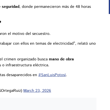
e seguridad
, donde permanecieron más de 48 horas
”
aron el motivo del secuestro.
abajar con ellos en temas de electricidad”, relató uno
 el crimen organizado busca
mano de obra
s o infraestructura eléctrica.
istas desaparecidos en
#SanLuisPotosí
.
GOrtegaRuiz)
March 23, 2026