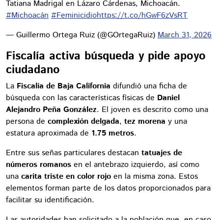
Tatiana Madrigal en Lázaro Cárdenas, Michoacán.
#Michoacán
#Feminicidio
https://t.co/hGwF6zVsRT
— Guillermo Ortega Ruiz (@GOrtegaRuiz)
March 31, 2026
Fiscalía activa búsqueda y pide apoyo
ciudadano
La
Fiscalía de Baja California
difundió una ficha de
búsqueda con las características físicas de
Daniel
Alejandro Peña González
. El joven es descrito como una
persona de
complexión delgada
,
tez morena
y una
estatura aproximada de
1.75 metros
.
Entre sus señas particulares destacan
tatuajes de
números romanos
en el antebrazo izquierdo, así como
una
carita triste en color rojo
en la misma zona. Estos
elementos forman parte de los datos proporcionados para
facilitar su identificación.
Las autoridades han solicitado a la población que, en caso