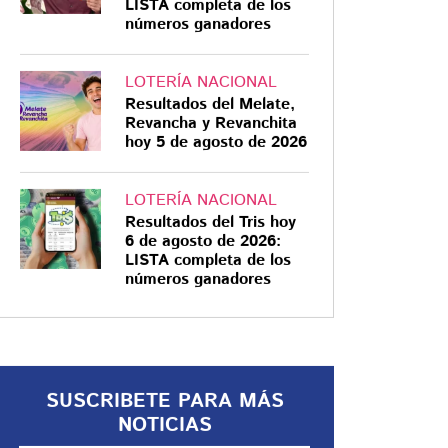
LISTA completa de los
números ganadores
LOTERÍA NACIONAL
Resultados del Melate,
BAJA CALIFORNIA
Revancha y Revanchita
hoy 5 de agosto de 2026
¿Qué hay detrás del
pleito entre Marina
del Pilar Ávila y Jaime
LOTERÍA NACIONAL
Resultados del Tris hoy
Bonilla? Un contrato
6 de agosto de 2026:
millonario es la clave
Marina del Pilar habló sobre el
LISTA completa de los
números ganadores
conflicto con Jaime Bonilla y el
contrato millonario que marcó un
antes y un después en la relación
entre ambos políticos
SUSCRIBETE PARA MÁS
NOTICIAS