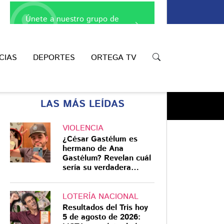
Únete a nuestro grupo de
WhatsApp
CIAS
DEPORTES
ORTEGA TV
LAS MÁS LEÍDAS
VIOLENCIA
¿César Gastélum es
hermano de Ana
Gastélum? Revelan cuál
Compartir
sería su verdadera
relación
LOTERÍA NACIONAL
Resultados del Tris hoy
5 de agosto de 2026: