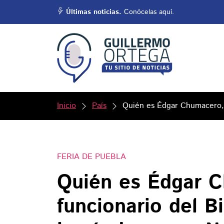
Últimas noticias.
Conócelas aquí.
Inicio
País
Quién es Édgar Chumacero, 
FERIA DE PUEBLA
Quién es Édgar 
funcionario del B