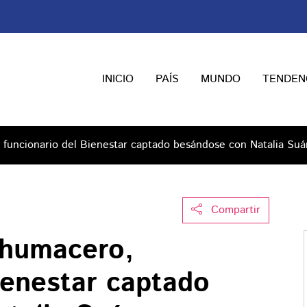
INICIO
PAÍS
MUNDO
TENDEN
funcionario del Bienestar captado besándose con Natalia Suá
Compartir
Chumacero,
ienestar captado