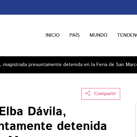
INICIO
PAÍS
MUNDO
TENDEN
a, magistrada presuntamente detenida en la Feria de San Marc
Compartir
Elba Dávila,
ntamente detenida