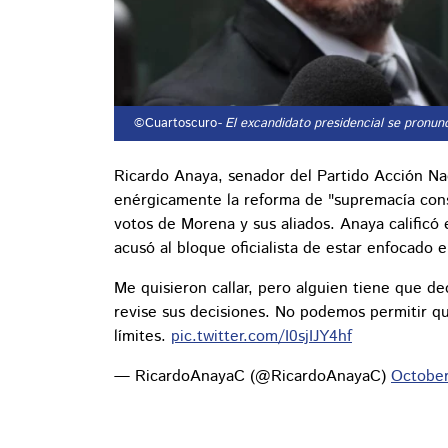
©Cuartoscuro
- El excandidato presidencial se pronun
Ricardo Anaya, senador del Partido Acción Nac
enérgicamente la reforma de "supremacía cons
votos de Morena y sus aliados. Anaya calificó 
acusó al bloque oficialista de estar enfocado en
Me quisieron callar, pero alguien tiene que dec
revise sus decisiones. No podemos permitir qu
límites.
pic.twitter.com/I0sjIJY4hf
— RicardoAnayaC (@RicardoAnayaC)
October