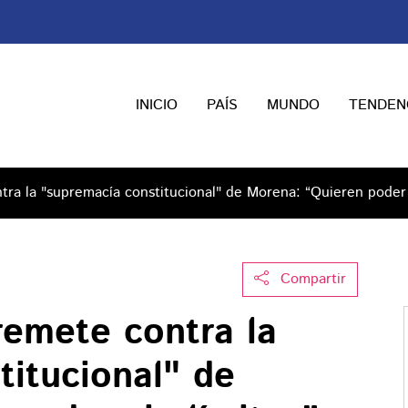
INICIO
PAÍS
MUNDO
TENDEN
ra la "supremacía constitucional" de Morena: “Quieren poder s
Compartir
remete contra la
titucional" de