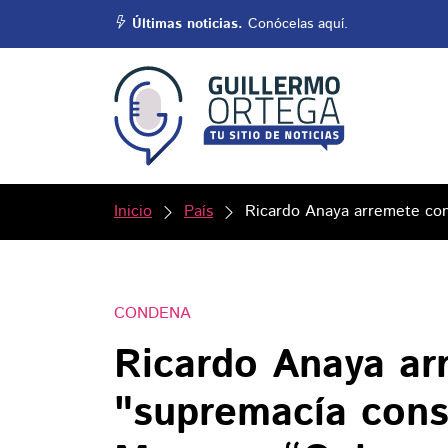
Últimas noticias.
Conócelas aquí.
Inicio
País
Ricardo Anaya arremete cont
CONDENA
Ricardo Anaya ar
"supremacía cons