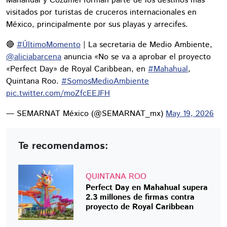
Mahahual y Cozumel forman parte de los destinos más
visitados por turistas de cruceros internacionales en
México, principalmente por sus playas y arrecifes.
🔴
#ÚltimoMomento
| La secretaria de Medio Ambiente,
@aliciabarcena
anuncia «No se va a aprobar el proyecto
«Perfect Day» de Royal Caribbean, en
#Mahahual
,
Quintana Roo.
#SomosMedioAmbiente
pic.twitter.com/moZfcEEJFH
— SEMARNAT México (@SEMARNAT_mx)
May 19, 2026
Te recomendamos:
QUINTANA ROO
Perfect Day en Mahahual supera
2.3 millones de firmas contra
proyecto de Royal Caribbean