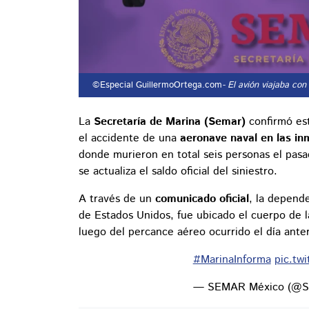
©Especial GuillermoOrtega.com
- El avión viajaba co
La
Secretaría de Marina (Semar)
confirmó es
el accidente de una
aeronave naval en las in
donde murieron en total seis personas el pas
se actualiza el saldo oficial del siniestro.
A través de un
comunicado oficial
, la depend
de Estados Unidos, fue ubicado el cuerpo de l
luego del percance aéreo ocurrido el día anter
#MarinaInforma
pic.tw
— SEMAR México (@