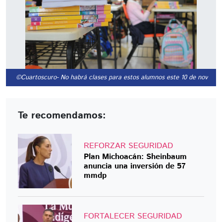
©Cuartoscuro
- No habrá clases para estos alumnos este 10 de noviemb
Te recomendamos:
REFORZAR SEGURIDAD
Plan Michoacán: Sheinbaum
anuncia una inversión de 57
mmdp
FORTALECER SEGURIDAD