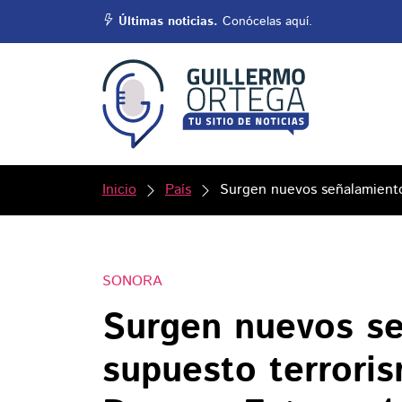
Últimas noticias.
Conócelas aquí.
Inicio
País
Surgen nuevos señalamiento
SONORA
Surgen nuevos se
supuesto terrori