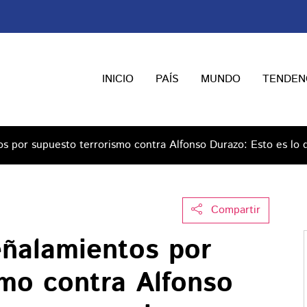
INICIO
PAÍS
MUNDO
TENDEN
s por supuesto terrorismo contra Alfonso Durazo: Esto es lo 
Compartir
ñalamientos por
smo contra Alfonso