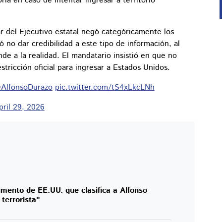
ria en caso de intentar ingresar a territorio
ar del Ejecutivo estatal negó categóricamente los
ó no dar credibilidad a este tipo de información, al
de a la realidad. El mandatario insistió en que no
stricción oficial para ingresar a Estados Unidos.
AlfonsoDurazo
⁩
pic.twitter.com/tS4xLkcLNh
pril 29, 2026
mento de EE.UU. que clasifica a Alfonso
terrorista"