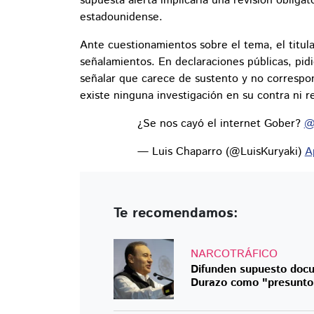
supuesta alerta implicaría una revisión obligato
estadounidense.
Ante cuestionamientos sobre el tema, el titul
señalamientos. En declaraciones públicas, pidi
señalar que carece de sustento y no correspon
existe ninguna investigación en su contra ni re
¿Se nos cayó el internet Gober? ⁦
@
— Luis Chaparro (@LuisKuryaki)
A
Te recomendamos:
NARCOTRÁFICO
Difunden supuesto docu
Durazo como "presunto 