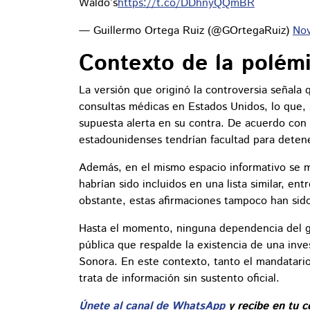
Waldo’s
https://t.co/DDhnyQQmBR
— Guillermo Ortega Ruiz (@GOrtegaRuiz)
No
Contexto de la polém
La versión que originó la controversia señala
consultas médicas en Estados Unidos, lo que, 
supuesta alerta en su contra. De acuerdo con 
estadounidenses tendrían facultad para detene
Además, en el mismo espacio informativo se 
habrían sido incluidos en una lista similar, en
obstante, estas afirmaciones tampoco han sido
Hasta el momento, ninguna dependencia del g
pública que respalde la existencia de una inve
Sonora. En este contexto, tanto el mandatari
trata de información sin sustento oficial.
Únete al canal de WhatsApp
y recibe en tu c